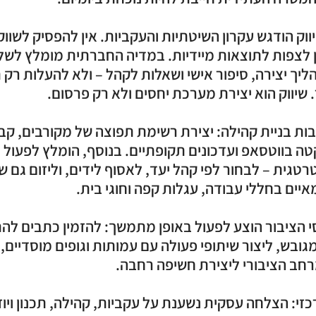
וק הודגש עקרון השיטתיות והעקביות. אין להפסיק לשוו
ן לצפות לתוצאות מיידיות. במדיה החברתית מומלץ לשל
ליך יצירה, סיפור אישי ושאלות לקהל – ולא להעלות רק 
בות בניית קהילה: יצירת רשימת תפוצה של מקורבים, קב
ה בווטסאפ ועדכונים תקופתיים. בנוסף, הומלץ לפעול ב
טגית – לבחור לפי קהל יעד, לאסוף לידים, וליזום גם שי
 הציבור הוצע לפעול באופן מתמשך: להזמין כתבים לה
ובש, ליצור שיתופי פעולה עם עמותות וגופים מוסדיים, ו
י: הצלחה עסקית נשענת על עקביות, קהילה, תכנון ויו