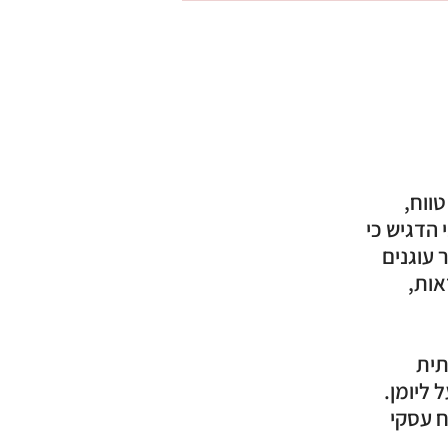
ווח,
 הדגיש כי
 עוגנים
אות,
תית
 ליומן.
ח עסקי