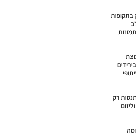
ק בתקופות
ב
תמונות
וצת
ירידים
תופי
תנסות רק
ליזום
זמה