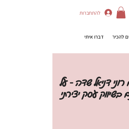
להתחברות
ם להכיר
דברו איתי
וני דניאל שדה - על
בשיווק עסק יצירתי