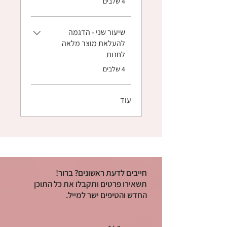
4 שלבים
שיעור שני - הדגמה
להעלאת מוצר מלאה
לחנות
.
4 שלבים
עוד
חייבים לדעת ראשונים? ברור!
תשאירו פרטים ותקבלו את כל התוכן
החדש והטיפים ישר למייל.