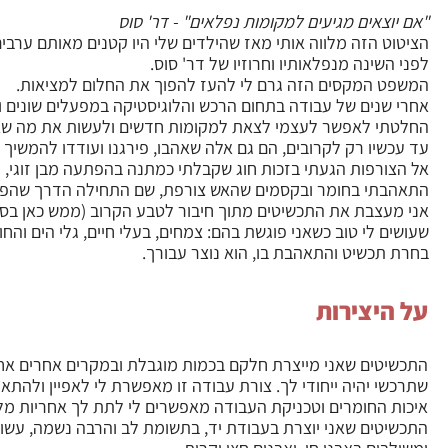
"אם יוצאים מגיעים למקומות נפלאים"
- דר' סוס
הציטוט הזה מלווה אותי מאז שהילדים שלי היו קטנים מאותם ערבי
לפני השינה מנפלאותיו וחרוזיו של דר' סוס.
המשפט המקסים הזה גרם לי להעז להפוך את החלום למציאות.
אחרי שנים של עבודה בתחום הרכש והלוגיסטיקה במפעלים שונים ו
החלטתי לאפשר לעצמי לצאת למקומות חדשים ולעשות את מה שאני
עד עכשיו רק לקרובים, הם גם אלה שאהבו, פירגנו ועודדו להמשיך .
אל הצורפות הגעתי בזכות חוג שקבלתי כמתנה בהפתעה מבן זוגי, 
התאהבתי בחומר ובקסמים שהאש צורפת, שם התחילה הדרך שהפכ
אני מעצבת את התכשיטים מתוך חיבור לטבע הקרוב (ממש כאן בסב
שעושים לי טוב כשאני פוגשת בהם: צמחים, בעלי חיים, גלי הים והחו
בחרת תכשיט והתאהבת בו, הוא נוצר עבורך.
על היצירות
התכשיטים שאני מייצרת חלקם בכמות מוגבלת ובמקרים אחרים אח
שתרכשי יהיה ייחודי לך. צורת עבודה זו מאפשרת לי לאפיין ולהתא
איכות החומרים וטכניקת העבודה מאפשרים לי לתת לך אחריות מל
התכשיטים שאני יוצרת בעבודת יד, בתשומת לב והרבה נשמה, עשויי