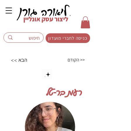
ליצור עסק אונליין
כניסה לחברי מועדון
הקודם >>
<< הבא
רעות בר-טל