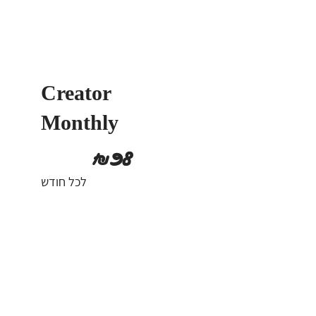
Creator
Monthly
‏98 ‏₪
₪
98
לכל חודש
בתוקף עד לביטול
בחירה