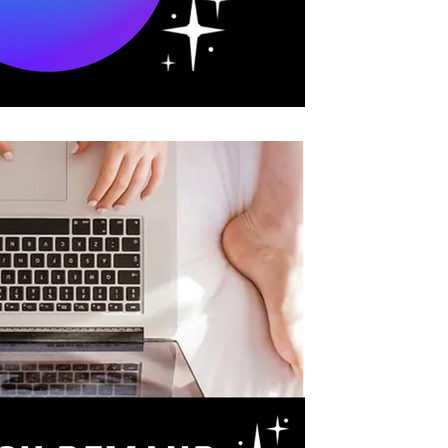
ליאורה גורן
2 בינו׳ 2022
אטסי
איך אני מוכרת את העיצוב
Demand
פרינט און דימנד (POD)
מגוון מוצרים, להדפיסם לפי הזמנה, ו