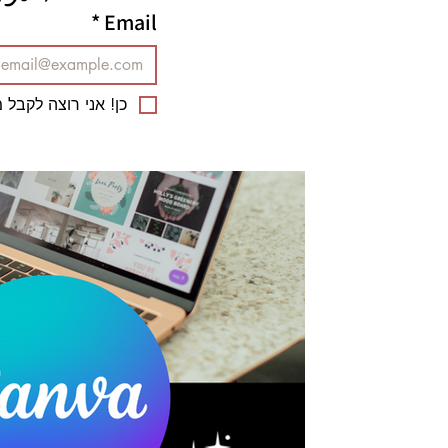
*
Email
כן! אני רוצה לקבל מ
ליאורה גורן
21 באפר׳ 2023
אטסי
איך ניתן להרוויח מ-Canva?
ומהנות לעשות כסף מעיצוב בקאנווה. אז
לעשות רישיון באדובי, לשלם...