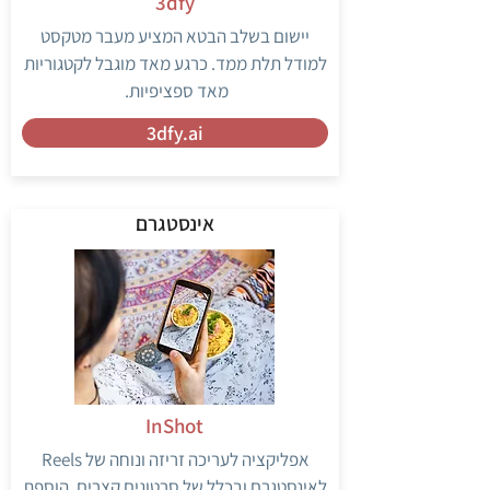
3dfy
יישום בשלב הבטא המציע מעבר מטקסט
למודל תלת ממד. כרגע מאד מוגבל לקטגוריות
מאד ספציפיות.
3dfy.ai
אינסטגרם
InShot
אפליקציה לעריכה זריזה ונוחה של Reels
לאינסטגרם ובכלל של סרטונים קצרים. הוספת