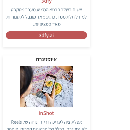
3dfy
יישום בשלב הבטא המציע מעבר מטקסט
למודל תלת ממד. כרגע מאד מוגבל לקטגוריות
מאד ספציפיות.
3dfy.ai
אינסטגרם
InShot
אפליקציה לעריכה זריזה ונוחה של Reels
לאינסטגרם ובכלל של סרטונים קצרים. הוספת