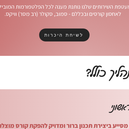
עטפת השירותים שלנו נותנת מענה לכל הפלטפורמות המוביל
לאחסון קורסים ובכללם - סמוב, סקולר (רב מסר) וויקס.
לשיחת היכרות
ליך כולל?
אשוני
מסייע ביצירת תכנון ברור ומדויק להפקת קורס מוצל