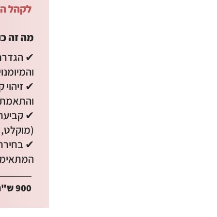
לקהל הי
מה זה כו
✔ הגדרת
והמיומנו
✔ זיהוי 
והתאמת 
✔ קביעת 
(מוקלט, 
✔ בחירת 
המתאימים
900 ש"ח