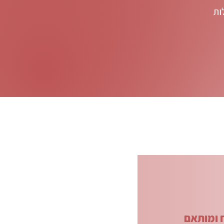
ות
ח ומותאם