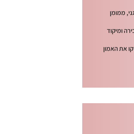
ני, ממומן
רה ומיקוד
קו את האמון