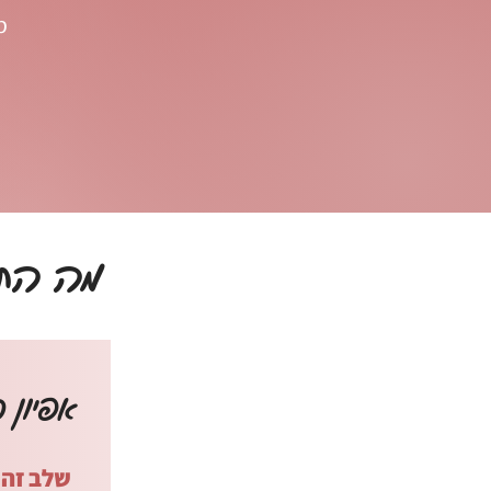
מ
מה התה
אפיון ר
שלב זה 