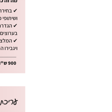
מה זה כו
✔ בחירת ע
ושיתופי 
✔ הגדרת 
בערוצים 
✔ המלצות
ויגבירו ה
900 ש"ח
עריכת 