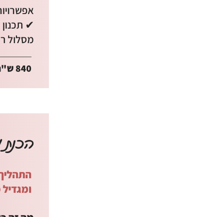
אפשרויות
✔ תכנון 
מסלול רכ
840 ש"ח
הכנת מ
התהליך 
ומגדיל 