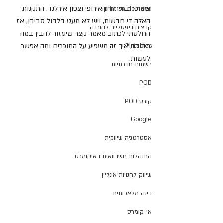
שמוכר באיחוד האירופי וצפון אירלנד. התקנות 
print on demand
האלה די חדשות, ויש לא מעט בלבול סביבן, אז 
קבצים דיגיטליים להורדה
החלטתי לכתוב מאמר קצר שיעזור להבין במה 
מדובר, איך זה משפיע על המוכרים ומה אפשר 
Pintables
לעשות.
רשתות חברתיות
POD
קורס POD
Google
אסטרטגיה שיווקית
התנהלות חשבונאית באיקומרס
שיווק לחנויות אונליין
בינה מלאכותית
אי-קומרס