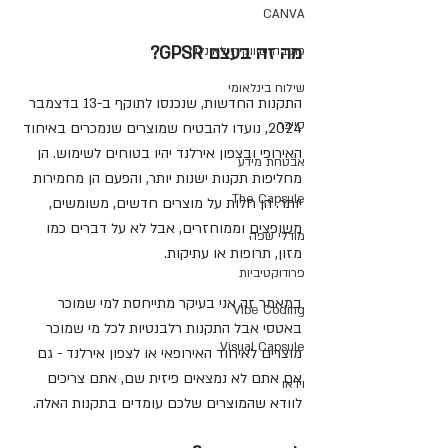
CANVA
מה זה בעצם GPSR?
כתיבה שיווקית לאונליין
שילוח בינלאומי
התקנות החדשות, שנכנסו לתוקף ב-13 בדצמבר 
סייבר
2024, נועדו להבטיח שמוצרים שנמכרים באיחוד 
האירופי ובצפון אירלנד יהיו בטוחים לשימוש. הן 
אבטחת מידע
מחליפות תקנות ישנות יותר, והפעם הן מחמירות 
The Capsule
יותר. הן חלות על מוצרים חדשים, משומשים, 
משופצים וממוחזרים, אבל לא על דברים כמו 
מודלי שפה
מזון, תרופות או עתיקות.
פרודוקטיביות
במאמר זה אני בעיקר מתייחסת למי שמוכר 
Vibe Coding
באטסי אבל התקנות רלבנטיות לכל מי שמוכר 
Visual Capsule
מוצרים לאיחוד האירופאי או לצפון אירלנד - גם 
אם אתם לא נמצאים פיזית שם, אתם צריכים 
וידאו
לוודא שהמוצרים שלכם עומדים בתקנות האלה.