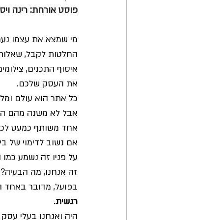
פוסט אורחת: רינה ויס
כתיבה שיווקית לאונליין
שילוח
מי שמצא את עצמו נערך
החלטות לקבל, שאלות 
פרודוקטיביות
Vibe Coding
איסוף התכנים, צילומים
את העסק שלכם. 
כל אתר הוא עולם ומלו
אבל לא משנה מהם השי
אחד משותף כמעט לכל 
אם נשוב לדימוי של בי
על פניו זה נשמע כמו
זה אנחנו, מה הבעיה?
בפועל, מדובר באחד ה
רגשית.
היה ואנחנו בעלי עסק ע