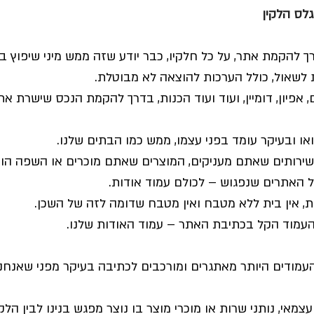
גלס הלקין
 בינלאומי
סייבר
אבטחת מידע
The Capsule
 להקמת אתר, על כל חלקיו, כבר יודע שזה ממש מיני שיפוץ בי
לשאול, כולל הערכות להוצאה לא מבוטלת. 
Visual Capsule
וידאו
, אפיון, דומיין, ועוד ועוד הכנות, בדרך להקמת הנכס שישרת א
או ובעיקר עומד בפני עצמו, ממש כמו הבתים שלנו. 
רותים שאתם מעניקים, המוצרים שאתם מוכרים או השפה הוויז
האתרים שנפגוש – לכולם עמוד אודות. 
ת, אין בית ללא מטבח ואין מטבח שדומה לזה של השכן.
 העמוד הקל בכתיבת האתר – עמוד האודות שלנו. 
עמודים היותר מאתגרים ומורכבים לכתיבה בעיקר מפני שאנחנו
צמאי, נותני שרות או מוכרי מוצר בו נוצר מפגש בנינו לבין הלק