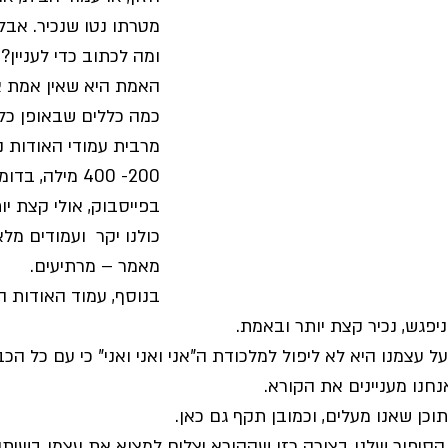
מטרתו נטו שנכיר. אבל
ומה לכתוב כדי לעניין?
האמת היא שאין אמת א
כמה כללים שבאופן כלל
מרבית עמודי האודות נ
200- 400 מילה, 
בפייסבוק, אולי קצת יו
כולנו יקר  ועמודים מלא
מאמר – מרתיעים. 
בנוסף, עמוד האודות הו
פגש, נכיר קצת יותר ובאמת.
עצמנו היא לא ליפול למלכודת ה"אני ואני ואני" כי עם כל הכב
חנו מעניינים את הקורא. 
התוכן שאנו מעלים, וכמובן תקף גם כאן.
הסיפור שלנו בצורה כזו שהקורא יצליח למצוא את עצמו בשיתוף