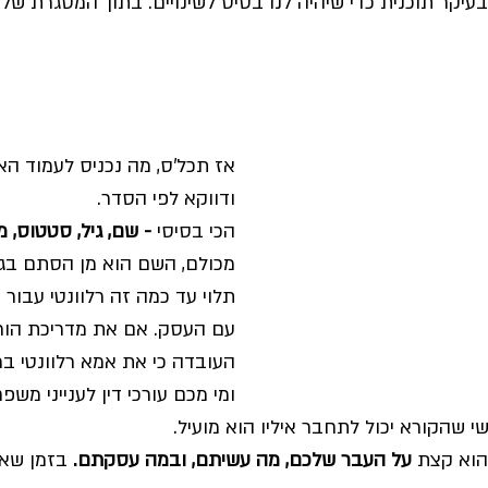
ו בעיקר תוכנית כדי שיהיה לנו בסיס לשינויים. בתוך המסגרת ש
אז תכל'ס, מה נכניס לעמוד האו
ודווקא לפי הסדר.
הכי בסיסי 
- שם, גיל, סטטוס, מ
מכולם, השם הוא מן הסתם בג
תלוי עד כמה זה רלוונטי עבור
עם העסק. אם את מדריכת הורי
העובדה כי את אמא רלוונטי במי
ומי מכם עורכי דין לענייני משפ
י שהקורא יכול לתחבר איליו הוא מועיל.
הוא קצת 
על העבר שלכם, מה עשיתם, ובמה עסקתם.
 בזמן שא