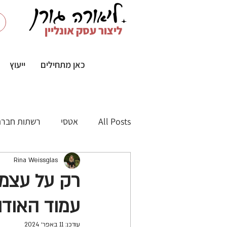
ליצור עסק אונליין
כאן מתחילים
ייעוץ
All Posts
אטסי
רשתות חברת
Pintables
Rina Weissglas
רשתות חברתיות
רק על עצמי
עמוד האודו
התנהלות חשבונאית באיקומרס
עודכן:
11 באפר׳ 2024