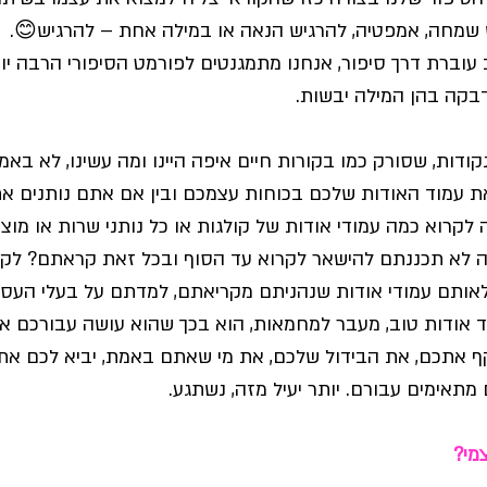
ש שמחה, אמפטיה, להרגיש הנאה או במילה אחת – להרגיש😊.
עוברת דרך סיפור, אנחנו מתמגנטים לפורמט הסיפורי הרבה יו
בקה בהן המילה יבשות. 
דות, שסורק כמו בקורות חיים איפה היינו ומה עשינו, לא באמת 
ת עמוד האודות שלכם בכוחות עצמכם ובין אם אתם נותנים א
צה לקרוא כמה עמודי אודות של קולגות או כל נותני שרות או מו
לא תכננתם להישאר לקרוא עד הסוף ובכל זאת קראתם? לק
אותם עמודי אודות שנהניתם מקריאתם, למדתם על בעלי העסק
ד אודות טוב, מעבר למחמאות, הוא בכך שהוא עושה עבורכם את
 אתכם, את הבידול שלכם, את מי שאתם באמת, יביא לכם את
תאימים עבורם. יותר יעיל מזה, נשתגע.
מי?