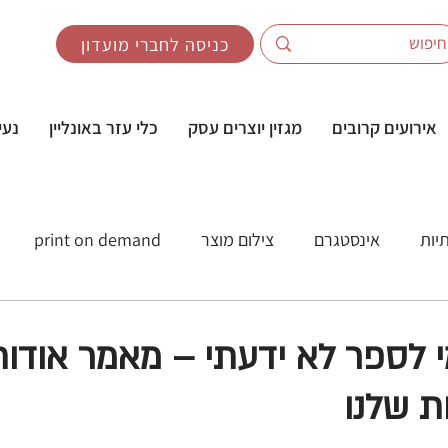
כניסה לחברי מועדון
אירועים קרובים
מגזין יוצרים עסק
כלי עזר באונליין
נעי
יות
אינסטגרם
צילום מוצר
print on demand
POD
קורס POD
Google
אסטרטגיה שיווקית
 לספר לא ידעתי – מאמר אודו
ת שלנו
שיווק לחנויות אונליין
בינה מלאכותית
אי-קומרס
A