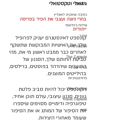
ויזואלי וטקסטואלי
CANVA
כתיבה שיווקית לאונליין
בחרי נישה ועצבי את הפיד בפריסה 
שילוח בינלאומי
ייחודית
סייבר
קונספט לאינסטגרם יעניק לפרופיל 
שלך את האישיות המבוקשת שתשקף 
אבטחת מידע
לאחרים כבר ממבט ראשון מי את, מהי 
The Capsule
טביעת החותם שלך, הסגנון של 
התוצרים שיהדהד בפוסטים, ברילסים, 
מודלי שפה
בהילייטים המוצגים. 
פרודוקטיביות
הקונספט יכול להיות סביב פלטת 
Vibe Coding
גוונים, סגנון עיצובי, עולם תוכן אחיד, 
Visual Capsule
טיפוגרפיה ודימויים מסוימים שיספרו 
וידאו
את הסיפור של המותג או את הסיפור 
שעומד מאחורי היצירות. 