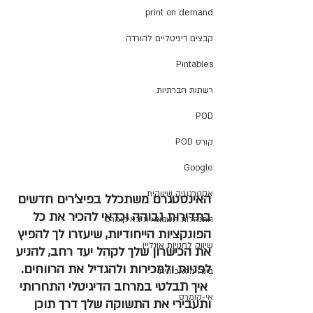
print on demand
קבצים דיגיטליים להורדה
Pintables
רשתות חברתיות
POD
קורס POD
Google
אסטרטגיה שיווקית
האינסטגרם משתכלל בפיצ'רים חדשים 
בתדירות גבוהה וכדאי להכיר את כל 
התנהלות חשבונאית באיקומרס
הפונקציות הייחודיות, שיעזרו לך להפיץ 
שיווק לחנויות אונליין
את הכישרון שלך לקהל יעד רחב, להניע 
לפניות ולמכירות ולהגדיל את הרווחים.
בינה מלאכותית
 איך תבלטי במרחב הדיגיטלי התחרותי 
אי-קומרס
ותעבירי את התשוקה שלך דרך תוכן 