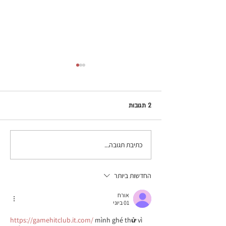
2 תגובות
כתיבת תגובה...
מוכרים ב-Etsy? כך תוכלו
להרוויח יותר מהשיווק שאתם
כבר עושים
החדשות ביותר
אורח
01 ביוני
https://gamehitclub.it.com/
 mình ghé thử vì 