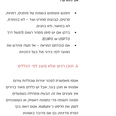
איך נזהרים?
הימנעו משימוש בשמות של מותגים, דמויות, 
סרטים, קבוצות ספורט ועוד – לא בכותרת, 
לא בתיאור, ולא בתגים.
בדקו אם יש סימן מסחר רשום (למשל דרך 
USPTO או EUIPO).
אם קיבלתם התראה – אל תעלו מחדש את 
המוצר לפני בירור מול בעל הזכויות.
4. תוכן רגיש שלא מוצג לפי הכללים
אטסי מאפשרת למכור יצירות שכוללות עירום 
אמנותי או תוכן בוגר, אבל יש כללים מאוד ברורים 
איך מציגים את זה. הבעיה מתחילה כשמעלים 
תמונה חשופה מדי כתמונה ראשית, או כששוכחים 
לסמן את הליסט כ־mature. אטס רואה בכך 
הפרת מדיניות, גם אם מדובר באמנות.