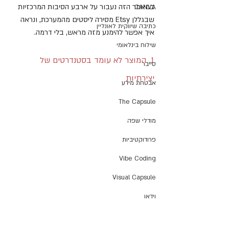
במאמר הזה נעבור על ארבע הסיבות המרכזיות 
CANVA
שבגללן Etsy מסירה ליסטים מהמערכת, ונראה 
כתיבה שיווקית לאונליין
איך אפשר להימנע מזה מראש, בלי דרמה.
שילוח בינלאומי
1. המוצר לא עומד בסטנדרטים של 
סייבר
יצירתיות
אבטחת מידע
The Capsule
מודלי שפה
פרודוקטיביות
Vibe Coding
Visual Capsule
וידאו