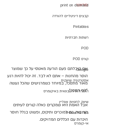
מראש
print on demand
קבצים דיגיטליים להורדה
Pintables
רשתות חברתיות
POD
קורס POD
אם קיבלתם פעם הודעה מאטסי על כך שמוצר 
Google
הוסר מהחנות – אתם לא לבד. זה יכול להיות רגע 
אסטרטגיה שיווקית
מאוד מתסכל, במיוחד כשמרגישים שהכל נעשה 
"לפי הספר".
התנהלות חשבונאית באיקומרס
שיווק לחנויות אונליין
אבל האמת היא שמקרים כאלה קורים לעיתים 
קרובות, גם למוכרים ותיקים, ופשוט בגלל חוסר 
בינה מלאכותית
היכרות עם הכללים המדויקים.
אי-קומרס