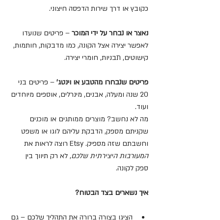
כקובץ או דרך שירות הדפסה חיצוני.
נאצר או נבחר על ידי המוכר
 – פריטים שנועדו 
לאפשר יצירה אצל הקונה, כמו מדבקות, חותמות, 
קישוטים, תבניות, חומרי יצירה.
פריטים שנבחרו מהטבע או וינטג'
 – פריטים בני 
20 שנה ומעלה, אבנים, מינרלים, אוספים מיוחדים 
ועוד.
מה לא נחשב? מוצרים ממותגים או מוכנים 
שקניתם מספק, הדבקת עליהם לוגו או משפט 
וחשבתם שזה מספיק. Etsy רוצה לראות את 
המעורבות היצירתית שלכם
, לא רק תיווך בין 
ספק לקונה.
איך נשארים בצד הבטוח?
הציגו בצורה ברורה את התהליך שלכם – גם 