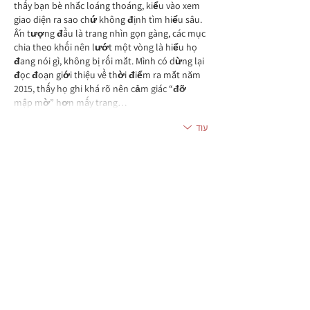
thấy bạn bè nhắc loáng thoáng, kiểu vào xem 
giao diện ra sao chứ không định tìm hiểu sâu. 
Ấn tượng đầu là trang nhìn gọn gàng, các mục 
chia theo khối nên lướt một vòng là hiểu họ 
đang nói gì, không bị rối mắt. Mình có dừng lại 
đọc đoạn giới thiệu về thời điểm ra mắt năm 
2015, thấy họ ghi khá rõ nên cảm giác “đỡ 
mập mờ” hơn mấy trang…
עוד
לייק
להשיב
אורח
23 במאי
keonhacai
 mình thấy bạn bè nói hoài nên ghé 
thử cho biết, kiểu vào xem giao diện ra sao 
thôi. Ấn tượng đầu là trang nhìn khá thoáng, 
không bị rối, các phần tách thành từng khối 
nên lướt nhanh vẫn định vị được mình đang 
ở đâu. Mình không đọc sâu nội dung, chủ yếu 
xem cách họ trình bày cho người dùng dễ 