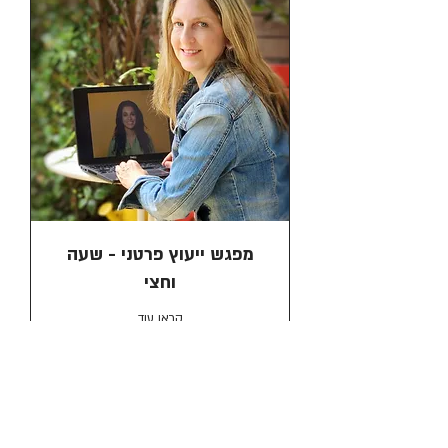
מפגש ייעוץ פרטני - שעה
וחצי
קראו עוד
שעה 30 דקות
450
שקלים
חדשים
להרשמה