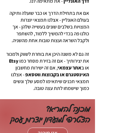
דרך האונליין
- את מתאימה לנו.
אם את בתחילת הדרך או כבר שועלה ותיקה
בעולם האונליין - אצלנו תמצאי יוצרות
המצויות בשלבים שונים בעשייה שלהן - אך
כולנו פה בכדי להמשיך ללמוד, להשתפר
ולקבל השראה ועצות טובות אחת מהשניה.
זה גם לא משנה היכן את בוחרת לשווק ולמכור
את יצירותיך - אם זה בזירת מסחר כמו
Etsy
או ב
אתר עצמאי
, אם זה ישירות מחשבון
האינסטגרם או בקבוצות ווטסאפ
- אצלנו
תמצאי תכנים שיתאימו למסע שלך ונשים
כמוך שישמחו לתת עצה טובה.
מוכנה להמריא?
הצטרפי למועדון יוצרות עסק
אני מוכנה