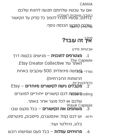
CANVA
אם עד עכשיו שלחתם תנועה לחנות שלכם 
כתיבה שיווקית לאונליין
בחינם, עכשיו תוכלו להפוך כל קליק על הקישור 
שלכם למקור הכנסה נוסף.
שילוח בינלאומי
סייבר
איך זה עובד?
אבטחת מידע
מצטרפים לתוכנית
 – מגישים בקשה דרך 
The Capsule
האתר של Etsy Creator Collective. 
(דרישה מינימלית: 500 עוקבים באחת 
מודלי שפה
הרשתות החברתיות).
פרודוקטיביות
מקבלים גישה לקישורים מיוחדים
 – Etsy 
מספקת לכם קישורים ייחודיים למוצרים 
Vibe Coding
שלכם או לכל מוצר אחר באתר.
Visual Capsule
משתפים את הקישורים
 – בכל מקום שבו 
יש לכם קהל: אינסטגרם, פייסבוק, פינטרסט, 
וידאו
בלוג, ניוזלטר ועוד.
מרוויחים עמלות
 – בכל פעם שמישהו רוכש 