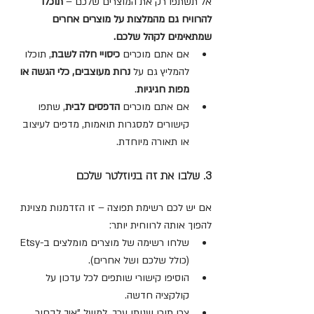
אל תשתפו רק את המוצרים שלכם – 
תוכלו 
להרוויח גם מהמלצות על מוצרים אחרים 
שמתאימים לקהל שלכם.
אם אתם מוכרים 
כיסויי חלה לשבת
, תוכלו 
להמליץ גם על 
נרות מעוצבים, כלי הגשה או 
מפות חגיגיות
.
אם אתם מוכרים 
הדפסים לבית
, שתפו 
קישורים למסגרות תואמות, מדפים לעיצוב 
או תאורה מיוחדת.
3. שלבו את זה בניוזלטר שלכם
אם יש לכם רשימת תפוצה – זו הזדמנות מצוינת 
להפוך אותה לרווחית יותר:
שלחו רשימה של מוצרים מומלצים ב-Etsy 
(כולל שלכם ושל אחרים).
הוסיפו קישורי שותפים לכל עדכון על 
קולקציה חדשה.
צרו תוכן שנותן ערך, למשל "איך לבחור 