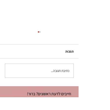
תגובות
כתיבת תגובה...
למה Etsy מסירה לפעמים
מוצרים מהחנות שלך ומה הם
המוצרים שמותר למכור באטסי
חייבים לדעת ראשונים? ברור!
תשאירו פרטים ותקבלו את כל התוכן
החדש והטיפים ישר למייל.