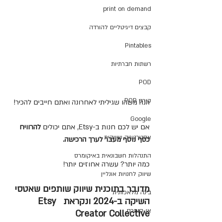
print on demand
קבצים דיגיטליים להורדה
Pintables
רשתות חברתיות
POD
קורס POD
הנה משהו שגיליתי לאחרונה ואתם חייבים להכיר!
Google
אם יש לכם חנות ב-Etsy, אתם יכולים 
להרוויח 
אסטרטגיה שיווקית
כסף נוסף מעבר לערך הרכישה. 
התנהלות חשבונאית באיקומרס
כמה יותר? עשרה אחוזים יותר!
שיווק לחנויות אונליין
מדובר בתוכנית שיווק שותפים שאטסי 
בינה מלאכותית
השיקה ב-2024 ונקראת  Etsy 
אי-קומרס
Creator Collective 