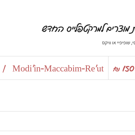
 מוצרים למרקטפלייס החדש
 שופיפיי או וויקס
ים
|
Modi'in-Maccabim-Re'ut
ים