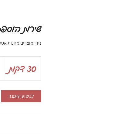
שירות הוספת
ניוד מוצרים מחנות אטסי,
150
שקל
30 דקות
3
חדש
0
ד
לביצוע הזמנה
ק
ו